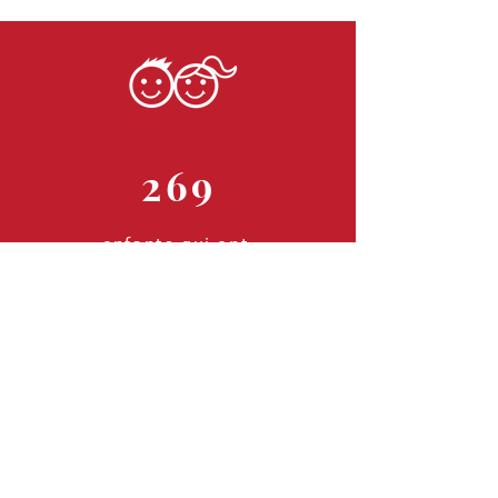
269
enfants qui ont
bénéficié de
nos services
4966